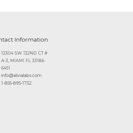
ntact Information
12304 SW 132ND CT #
A-3, MIAMI FL 33186-
6451
info@alivialabs.com
1-855-895-1732